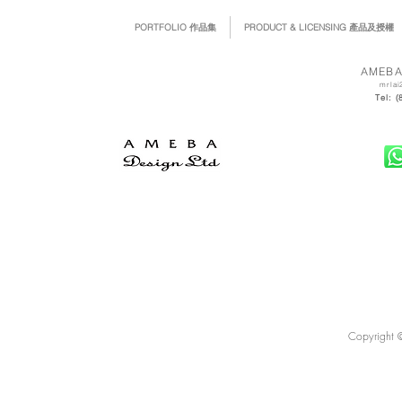
PORTFOLIO 作品集
PRODUCT & LICENSING 產品及授權
AMEBA
mrlai
Tel: 
Copyright 