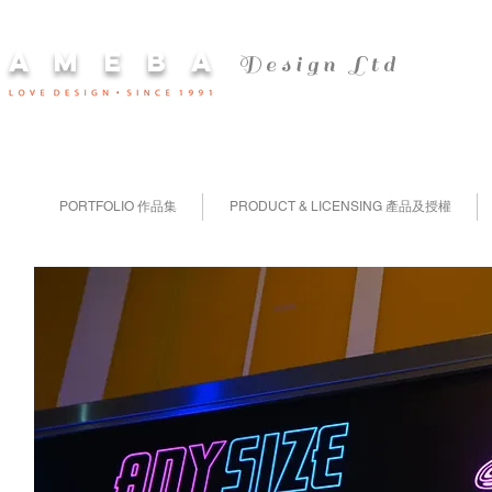
​A M E B A
Design Ltd
PORTFOLIO 作品集
PRODUCT & LICENSING 產品及授權